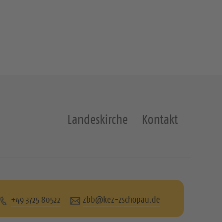
Landeskirche
Kontakt
+49 3725 80522
zbb@kez-zschopau.de