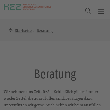
Suche
T
o
g
Startseite
Beratung
g
l
e
n
a
v
i
Beratung
g
a
t
i
Wir nehmen uns Zeit für Sie. Schließlich gibt es immer
o
wieder Zettel, die auszufüllen sind. Bei Fragen dazu
n
unterstützen wir gerne. Auch helfen wir beim ausfüllen