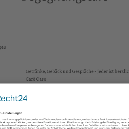
opau
Getränke, Gebäck und Gespräche - jeder ist herzl
Café Oase
Johannisstraße 58 b
09405 Zschopau
Großer Raum im Erdgeschoss der KEZ
e Infos
https://kez-zschopau.de
zbb@kez-zschopau.de