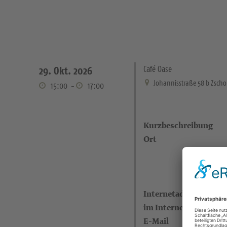
Café Oase
29. Okt. 2026
Johannisstraße 58 b Zsch
15:00
-
17:00
Kurzbeschreibung
Ort
Internetadresse (eigen
im Internet)
E-Mail