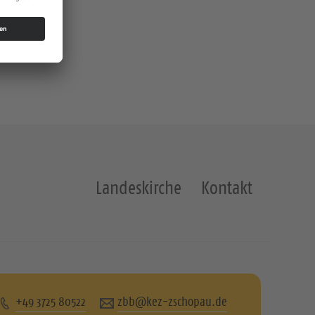
Landeskirche
Kontakt
+49 3725 80522
zbb@kez-zschopau.de