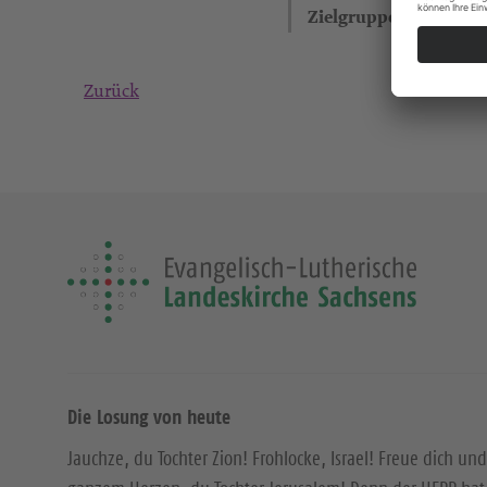
Zielgruppe
Zurück
Die Losung von heute
Jauchze, du Tochter Zion! Frohlocke, Israel! Freue dich und