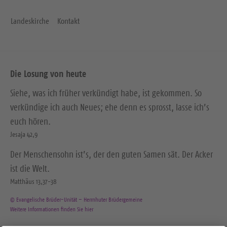
Landeskirche
Kontakt
Die Losung von heute
Siehe, was ich früher verkündigt habe, ist gekommen. So
verkündige ich auch Neues; ehe denn es sprosst, lasse ich’s
euch hören.
Jesaja 42,9
Der Menschensohn ist’s, der den guten Samen sät. Der Acker
ist die Welt.
Matthäus 13,37-38
© Evangelische Brüder-Unität – Herrnhuter Brüdergemeine
Weitere Informationen finden Sie hier