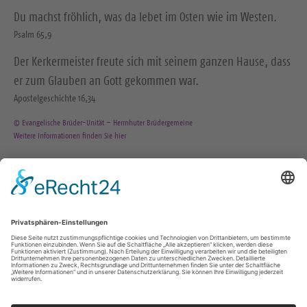
Du machst fröhlich, was da lebet im Osten wie im Westen.
Psalm 65,9
Der Kerkermeister freute sich mit seinem ganzen Hause, dass
er zum Glauben an Gott gekommen war.
Apostelgeschichte 16,34
© Evangelische Brüder-Unität – Herrnhuter Brüdergemeine
Weitere Informationen finden Sie hier
KONTAKT
+49 3725 80522
zbb@kez-zschopau.de