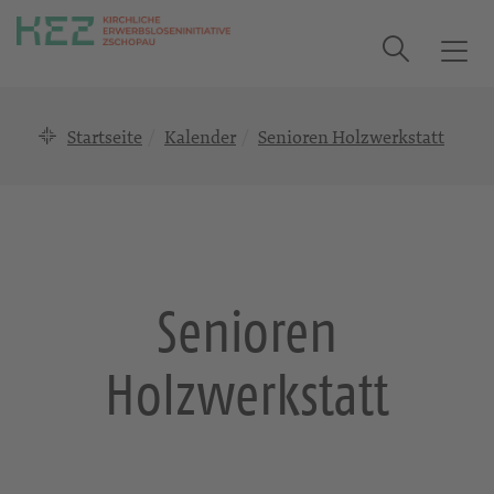
Suche
T
o
g
Startseite
Kalender
Senioren Holzwerkstatt
g
l
e
n
a
v
i
Senioren
g
a
Holzwerkstatt
t
i
o
n