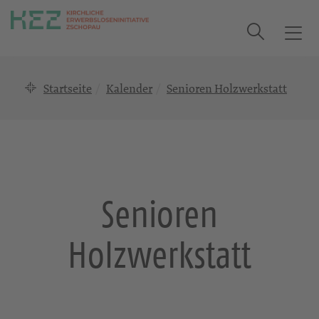
Suche
T
o
g
Startseite
Kalender
Senioren Holzwerkstatt
g
l
e
n
a
v
i
Senioren
g
a
Holzwerkstatt
t
i
o
n