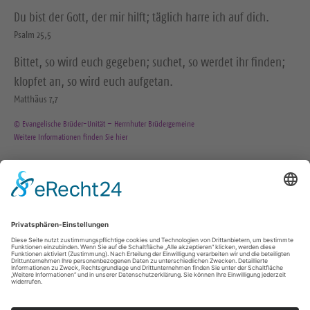
Du bist der Gott, der mir hilft; täglich harre ich auf dich.
Psalm 25,5
Bittet, so wird euch gegeben; suchet, so werdet ihr finden;
klopfet an, so wird euch aufgetan.
Matthäus 7,7
© Evangelische Brüder-Unität – Herrnhuter Brüdergemeine
Weitere Informationen finden Sie hier
KONTAKT
+49 3725 80522
zbb@kez-zschopau.de